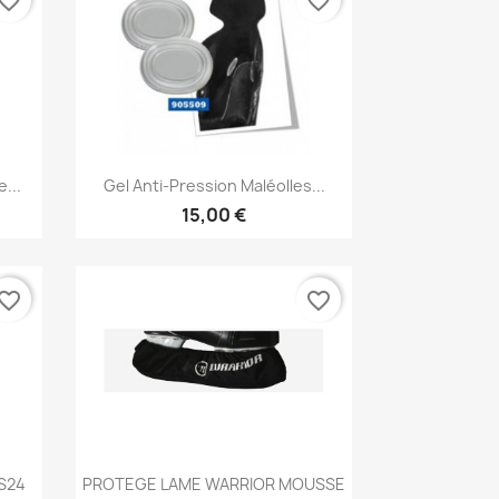
vorite_border
favorite_border
Aperçu rapide

...
Gel Anti-Pression Maléolles...
15,00 €
vorite_border
favorite_border
Aperçu rapide

 S24
PROTEGE LAME WARRIOR MOUSSE