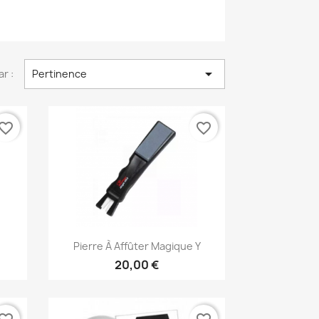

ar :
Pertinence
vorite_border
favorite_border
Aperçu rapide

Pierre À Affûter Magique Y
20,00 €