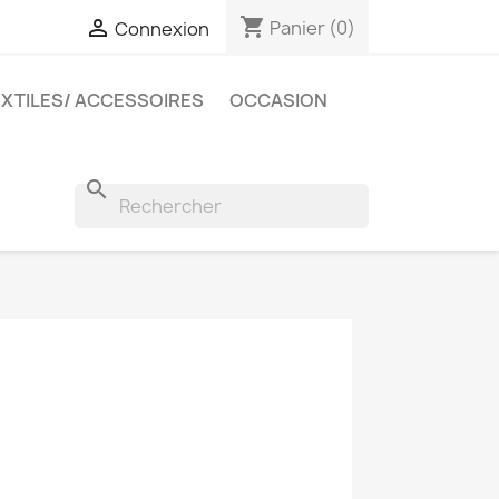
shopping_cart

Panier
(0)
Connexion
EXTILES/ ACCESSOIRES
OCCASION
search