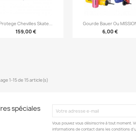
Aperçu rapide
Aperçu rapide


Protege Chevilles Skate...
Gourde Bauer Ou MISSIO
159,00 €
6,00 €
age 1-15 de 15 article(s)
res spéciales
Vous pouvez vous désinscrire à tout moment. V
informations de contact dans les conditions d'ut