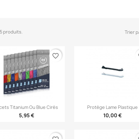
 15 produits.
Trier p
favorite_border
fa
Aperçu rapide
Aperçu rapide


cets Titanium Ou Blue Cirés
Protège Lame Plastique
5,95 €
10,00 €