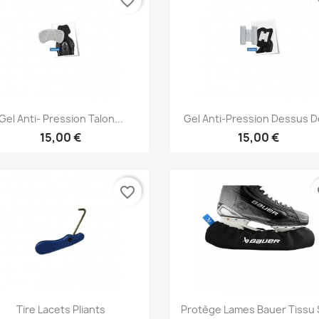
favorite_border
fa
Aperçu rapide
Aperçu rapide


Gel Anti- Pression Talon...
Gel Anti-Pression Dessus De
15,00 €
15,00 €
favorite_border
fa
Aperçu rapide
Aperçu rapide


Tire Lacets Pliants
Protège Lames Bauer Tissu