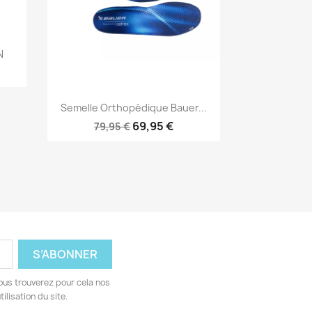
N
Aperçu rapide

Semelle Orthopédique Bauer...
69,95 €
79,95 €
ous trouverez pour cela nos
ilisation du site.