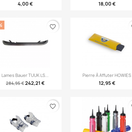
4,00 €
18,00 €
%
favorite_border
fa
Aperçu rapide
Aperçu rapide


Lames Bauer TUUK LS...
Pierre À Affuter HOWIES
242,21 €
12,95 €
284,95 €
favorite_border
fa