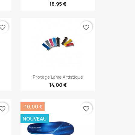
18,95 €
vorite_border
favorite_border
Aperçu rapide

Protège Lame Artistique
14,00 €
-10,00 €
vorite_border
favorite_border
NOUVEAU