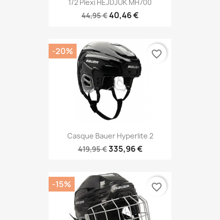
1/2 Plexi HEJDJUK MH700
40,46 €
44,95 €
-20%
favorite_border
Casque Bauer Hyperlite 2
335,96 €
419,95 €
-15%
favorite_border