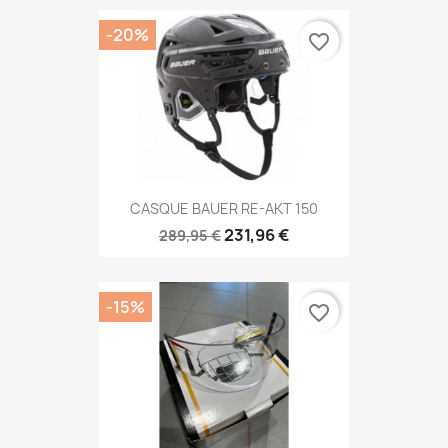
-20%
favorite_border
CASQUE BAUER RE-AKT 150
231,96 €
289,95 €
-15%
favorite_border