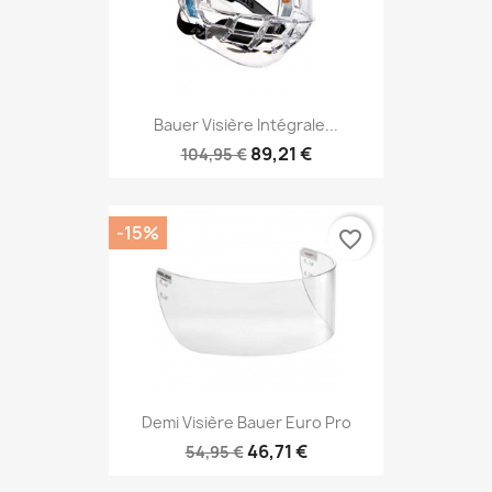
Bauer Visière Intégrale...
89,21 €
104,95 €
-15%
favorite_border
Demi Visière Bauer Euro Pro
46,71 €
54,95 €