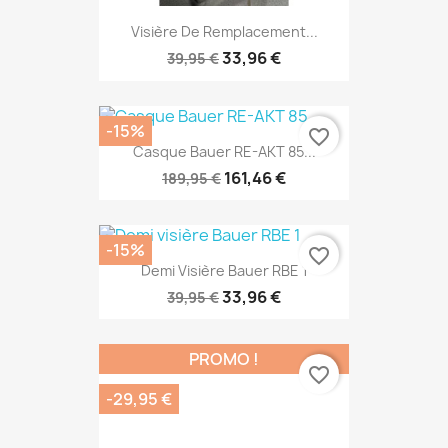
Visière De Remplacement...
33,96 €
39,95 €
-15%
favorite_border
Casque Bauer RE-AKT 85...
161,46 €
189,95 €
-15%
favorite_border
Demi Visière Bauer RBE 1
33,96 €
39,95 €
PROMO !
favorite_border
-29,95 €
Casque Bauer IMS 5.0 Combo...
80,00 €
109,95 €