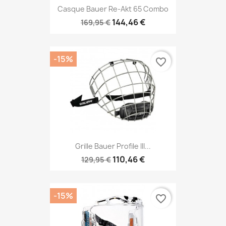
Casque Bauer Re-Akt 65 Combo
144,46 €
169,95 €
-15%
favorite_border
Grille Bauer Profile III...
110,46 €
129,95 €
-15%
favorite_border