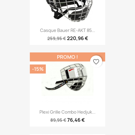
Casque Bauer RE-AKT 85...
220,96 €
259,95 €
PROMO !
favorite_border
-15%
Plexi Grille Combo Hedjuk...
76,46 €
89,95 €