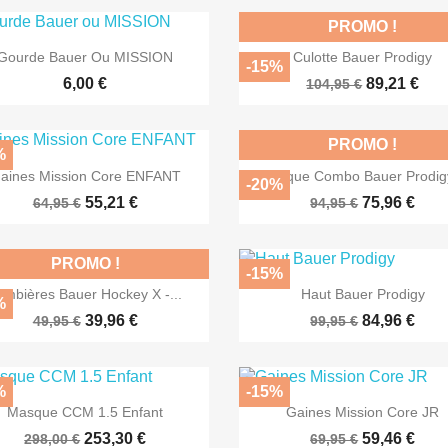
PROMO !


Aperçu rapide
Aperçu rapide
Gourde Bauer Ou MISSION
Culotte Bauer Prodigy
-15%
6,00 €
89,21 €
104,95 €
PROMO !
%


Aperçu rapide
Aperçu rapide
aines Mission Core ENFANT
Casque Combo Bauer Prodigy
-20%
55,21 €
75,96 €
64,95 €
94,95 €
PROMO !
-15%


Aperçu rapide
Aperçu rapide
ambières Bauer Hockey X -...
Haut Bauer Prodigy
%
39,96 €
84,96 €
49,95 €
99,95 €
%
-15%


Aperçu rapide
Aperçu rapide
Masque CCM 1.5 Enfant
Gaines Mission Core JR
253,30 €
59,46 €
298,00 €
69,95 €