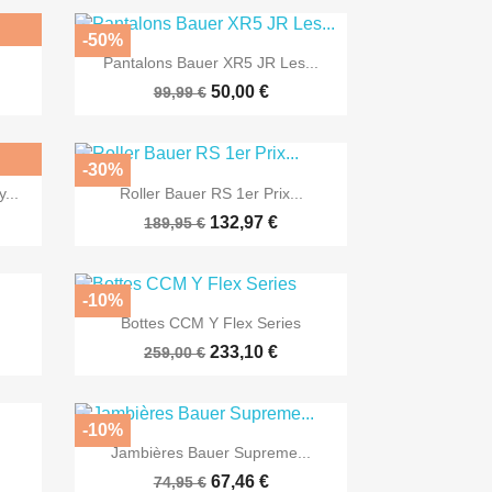
-50%

Aperçu rapide
Pantalons Bauer XR5 JR Les...
50,00 €
99,99 €
-30%

Aperçu rapide
...
Roller Bauer RS 1er Prix...
132,97 €
189,95 €
-10%

Aperçu rapide
Bottes CCM Y Flex Series
233,10 €
259,00 €
-10%

Aperçu rapide
Jambières Bauer Supreme...
67,46 €
74,95 €