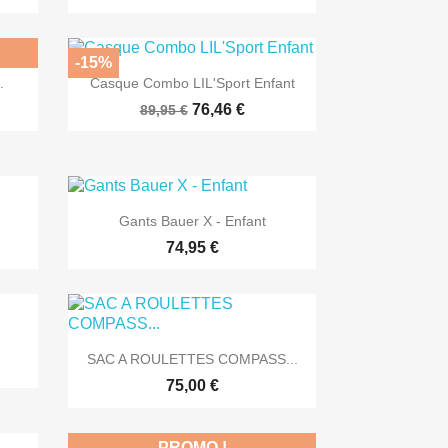
-15%

Aperçu rapide
.
Casque Combo LIL'Sport Enfant
76,46 €
89,95 €

Aperçu rapide
Gants Bauer X - Enfant
74,95 €

Aperçu rapide
SAC A ROULETTES COMPASS...
75,00 €
PROMO !