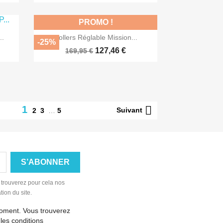
PROMO !

Aperçu rapide
..
Rollers Réglable Mission...
-25%
127,46 €
169,95 €

1
Suivant
2
3
…
5
 trouverez pour cela nos
tion du site.
moment. Vous trouverez
les conditions