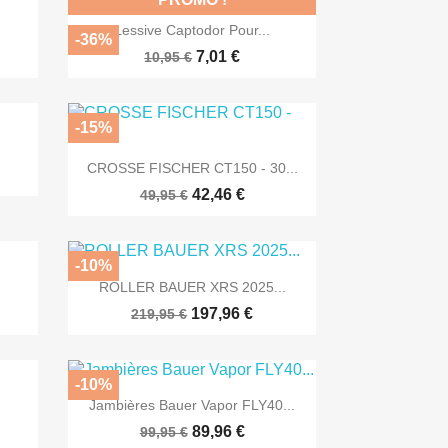

Aperçu rapide
Lessive Captodor Pour...
-36%
7,01 €
10,95 €
-15%

Aperçu rapide
CROSSE FISCHER CT150 - 30...
42,46 €
49,95 €
-10%

Aperçu rapide
ROLLER BAUER XRS 2025...
197,96 €
219,95 €
-10%

Aperçu rapide
Jambières Bauer Vapor FLY40...
89,96 €
99,95 €