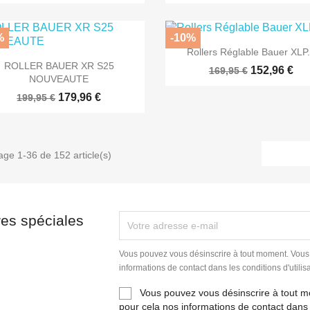
%
-10%

Aperçu rapide
Rollers Réglable Bauer XLP.

Aperçu rapide
ROLLER BAUER XR S25
152,96 €
169,95 €
NOUVEAUTE
179,96 €
199,95 €
age 1-36 de 152 article(s)
res spéciales
Vous pouvez vous désinscrire à tout moment. Vous
informations de contact dans les conditions d'utilisa
Vous pouvez vous désinscrire à tout 
pour cela nos informations de contact dans 