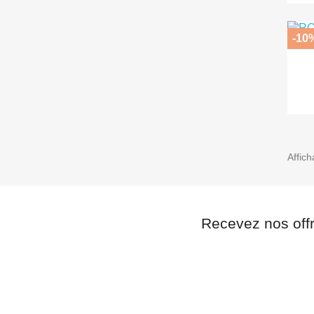
-10
Affich
Recevez nos off