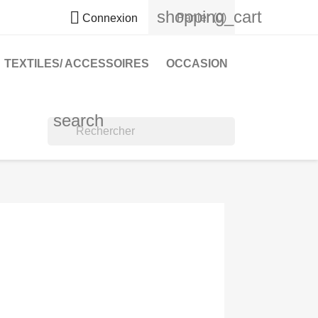
shopping_cart

Panier
(0)
Connexion
TEXTILES/ ACCESSOIRES
OCCASION
search