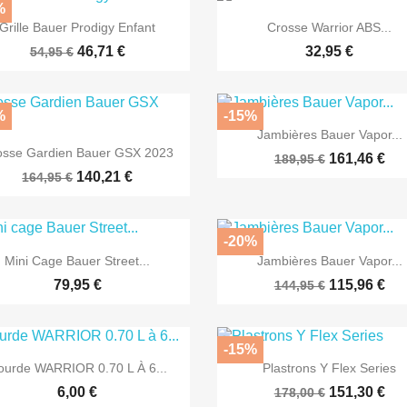
%


Aperçu rapide
Aperçu rapide
Grille Bauer Prodigy Enfant
Crosse Warrior ABS...
46,71 €
32,95 €
54,95 €
%
-15%

Aperçu rapide
Jambières Bauer Vapor...

Aperçu rapide
osse Gardien Bauer GSX 2023
161,46 €
189,95 €
140,21 €
164,95 €
-20%


Aperçu rapide
Aperçu rapide
Mini Cage Bauer Street...
Jambières Bauer Vapor...
79,95 €
115,96 €
144,95 €
-15%


Aperçu rapide
Aperçu rapide
ourde WARRIOR 0.70 L À 6...
Plastrons Y Flex Series
6,00 €
151,30 €
178,00 €