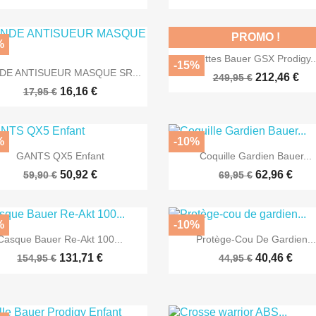
PROMO !
%

Aperçu rapide
Bottes Bauer GSX Prodigy..
-15%

Aperçu rapide
DE ANTISUEUR MASQUE SR...
212,46 €
249,95 €
16,16 €
17,95 €
%
-10%


Aperçu rapide
Aperçu rapide
GANTS QX5 Enfant
Coquille Gardien Bauer...
50,92 €
62,96 €
59,90 €
69,95 €
%
-10%


Aperçu rapide
Aperçu rapide
Casque Bauer Re-Akt 100...
Protège-Cou De Gardien...
131,71 €
40,46 €
154,95 €
44,95 €