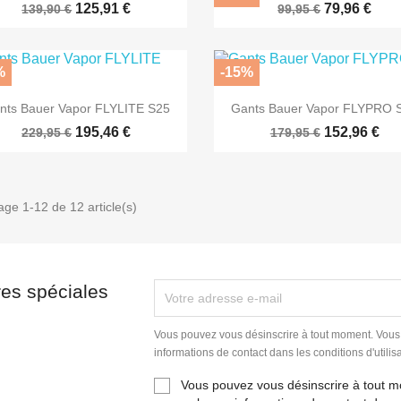
125,91 €
79,96 €
139,90 €
99,95 €
%
-15%


Aperçu rapide
Aperçu rapide
nts Bauer Vapor FLYLITE S25
Gants Bauer Vapor FLYPRO 
195,46 €
152,96 €
229,95 €
179,95 €
age 1-12 de 12 article(s)
res spéciales
Vous pouvez vous désinscrire à tout moment. Vous
informations de contact dans les conditions d'utilisa
Vous pouvez vous désinscrire à tout 