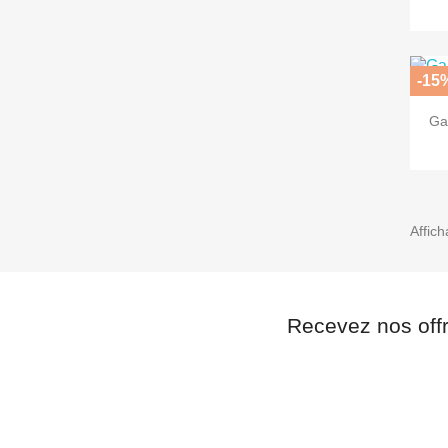
-15
Ga
Affich
Recevez nos off