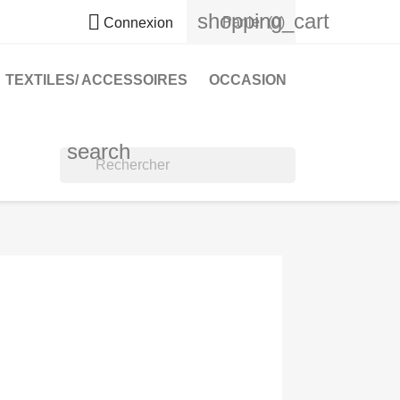
shopping_cart

Panier
(0)
Connexion
TEXTILES/ ACCESSOIRES
OCCASION
search