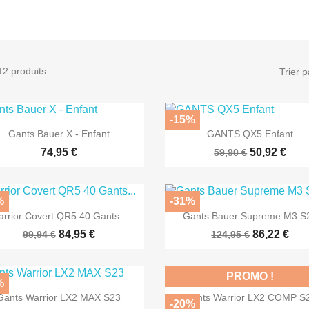
 12 produits.
Trier p
-15%


Aperçu rapide
Aperçu rapide
Gants Bauer X - Enfant
GANTS QX5 Enfant
74,95 €
50,92 €
59,90 €
%
-31%


Aperçu rapide
Aperçu rapide
rrior Covert QR5 40 Gants...
Gants Bauer Supreme M3 S
84,95 €
86,22 €
99,94 €
124,95 €
PROMO !
%


Aperçu rapide
Aperçu rapide
Gants Warrior LX2 MAX S23
Gants Warrior LX2 COMP S
-20%