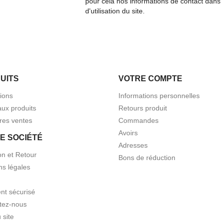
pour cela nos informations de contact dans 
d'utilisation du site.
UITS
VOTRE COMPTE
ions
Informations personnelles
ux produits
Retours produit
res ventes
Commandes
Avoirs
E SOCIÉTÉ
Adresses
on et Retour
Bons de réduction
ns légales
nt sécurisé
tez-nous
 site