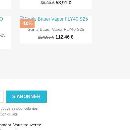
53,91 €
59,90 €
-10%

Aperçu rapide
Gants Bauer Vapor FLY40 S25
S25
112,46 €
124,95 €
 trouverez pour cela nos
tion du site.
moment. Vous trouverez