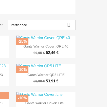

ar :
Pertinence
-25%

Aperçu rapide
Gants Warrior Covert QRE 40
52,46 €
69,95 €
-10%

Aperçu rapide
23
Gants Warrior QR5 LITE
53,91 €
59,90 €
-10%

Aperçu rapide
23
Gants Warrior Covert Lite...