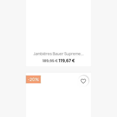
Jambières Bauer Supreme...
119,67 €
189,95 €
-20%
favorite_border