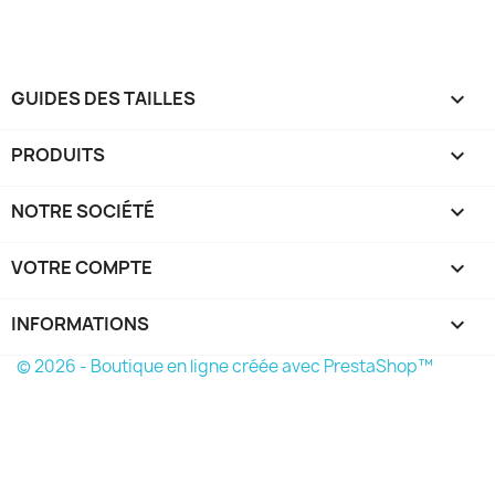
GUIDES DES TAILLES

PRODUITS

NOTRE SOCIÉTÉ

VOTRE COMPTE

INFORMATIONS
keyboard_arrow_down
© 2026 - Boutique en ligne créée avec PrestaShop™