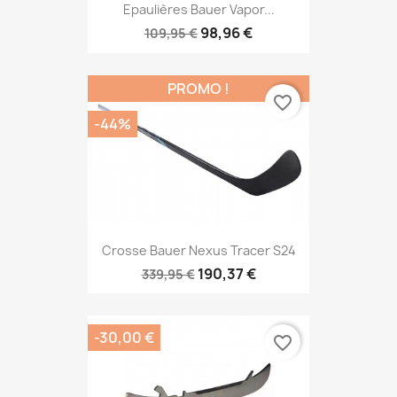
Epaulières Bauer Vapor...
98,96 €
109,95 €
PROMO !
favorite_border
-44%
Crosse Bauer Nexus Tracer S24
190,37 €
339,95 €
-30,00 €
favorite_border