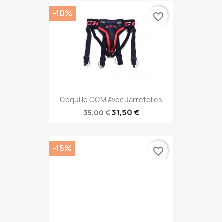
-10%
favorite_border
Coquille CCM Avec Jarretelles
31,50 €
35,00 €
-15%
favorite_border