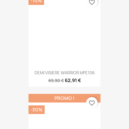
-10%
favorite_border
DEMI VISIERE WARRIOR MFE106
62,91 €
69,90 €
PROMO !
favorite_border
-30%