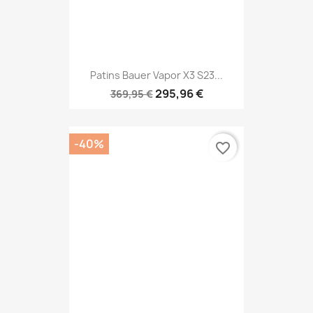
Patins Bauer Vapor X3 S23...
295,96 €
369,95 €
-40%
favorite_border