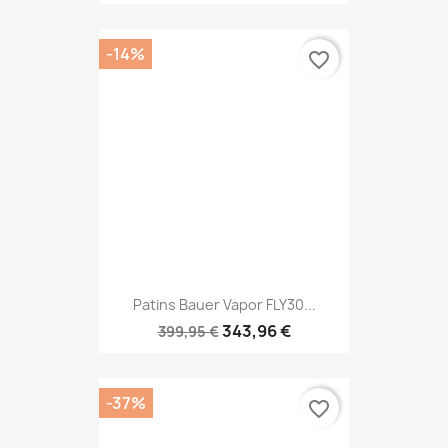
-14%
favorite_border
Patins Bauer Vapor FLY30...
343,96 €
399,95 €
-37%
favorite_border