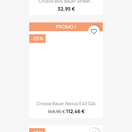
Crosse Bois Bauer Street...
32,95 €
PROMO !
favorite_border
-25%
Crosse Bauer Nexus E40 S24
112,46 €
149,95 €