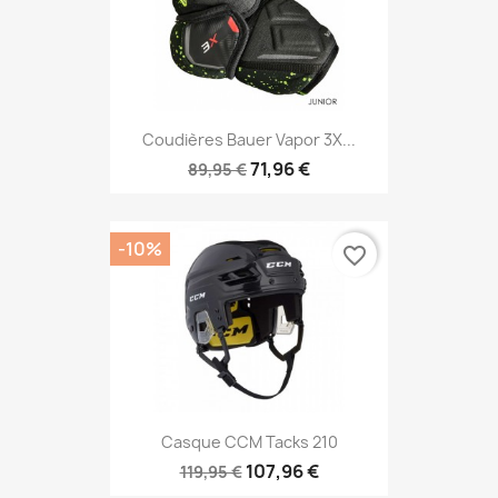
Coudières Bauer Vapor 3X...
71,96 €
89,95 €
-10%
favorite_border
Casque CCM Tacks 210
107,96 €
119,95 €