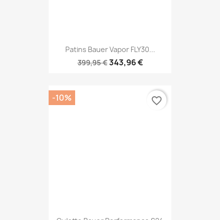
Patins Bauer Vapor FLY30...
343,96 €
399,95 €
-10%
favorite_border