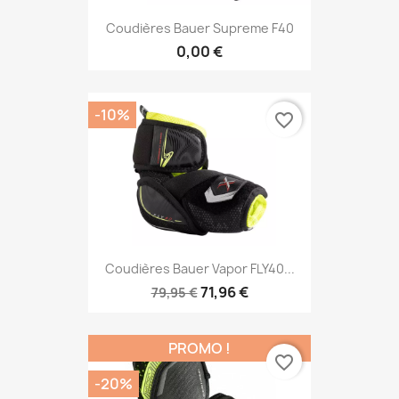
Coudières Bauer Supreme F40
0,00 €
-10%
favorite_border
Coudières Bauer Vapor FLY40...
71,96 €
79,95 €
PROMO !
favorite_border
-20%