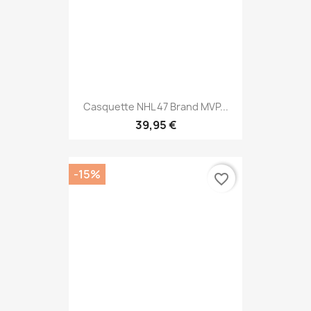
Casquette NHL 47 Brand MVP...
39,95 €
-15%
favorite_border