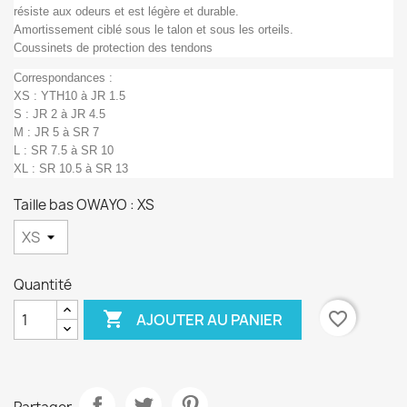
résiste aux odeurs et est légère et durable.
Amortissement ciblé sous le talon et sous les orteils.
Coussinets de protection des tendons
Correspondances :
XS : YTH10 à JR 1.5
S : JR 2 à JR 4.5
M : JR 5 à SR 7
L : SR 7.5 à SR 10
XL : SR 10.5 à SR 13
Taille bas OWAYO : XS
Quantité

favorite_border
AJOUTER AU PANIER