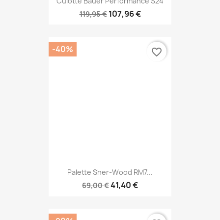
Culotte Bauer Performance S24
107,96 €
119,95 €
-40%
favorite_border
Palette Sher-Wood RM7...
41,40 €
69,00 €