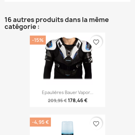
16 autres produits dans la même
catégorie :
-15%
favorite_border
Epaulières Bauer Vapor...
178,46 €
209,95 €
-4,95 €
favorite_border