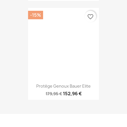
-15%
favorite_border
Protège Genoux Bauer Elite
152,96 €
179,95 €