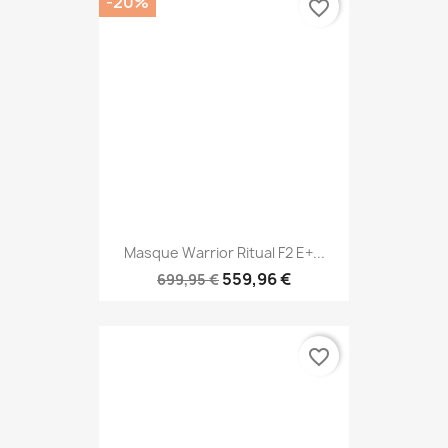
-20%
favorite_border
Masque Warrior Ritual F2 E+...
559,96 €
699,95 €
favorite_border