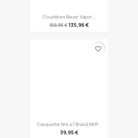
Coudières Bauer Vapor...
135,96 €
159,95 €
favorite_border
Casquette NHL 47 Brand MVP...
39,95 €