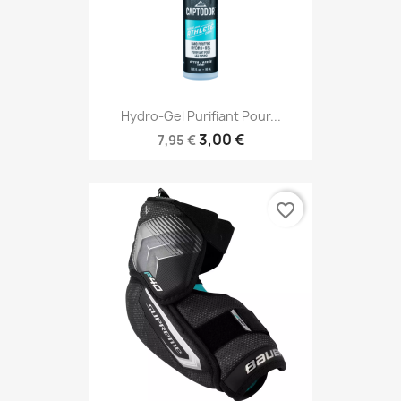
Hydro-Gel Purifiant Pour...
3,00 €
7,95 €
favorite_border