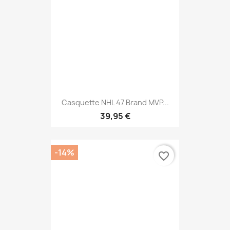
Casquette NHL 47 Brand MVP...
39,95 €
-14%
favorite_border