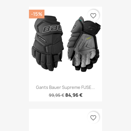
-15%
favorite_border
Gants Bauer Supreme FUSE...
84,96 €
99,95 €
favorite_border