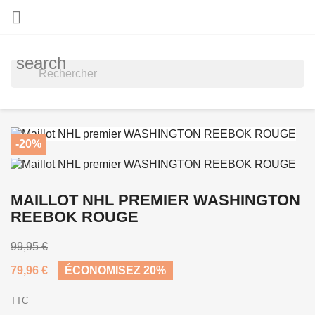

search
-20%
MAILLOT NHL PREMIER WASHINGTON
REEBOK ROUGE
99,95 €
79,96 €
ÉCONOMISEZ 20%
TTC