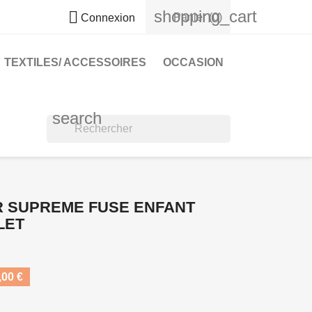
shopping_cart

Panier
(0)
Connexion
TEXTILES/ ACCESSOIRES
OCCASION
search
R SUPREME FUSE ENFANT
LET
00 €