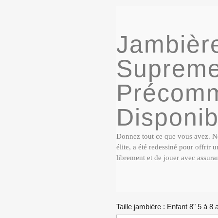
Jambièr
Suprem
Précomm
Disponibl
Donnez tout ce que vous avez. 
élite, a été redessiné pour offri
librement et de jouer avec assura
Taille jambière : Enfant 8" 5 à 