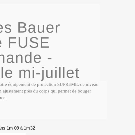
es Bauer
e FUSE
ande -
e mi-juillet
Notre équipement de protection SUPREME, de niveau
r un ajustement près du corps qui permet de bouger
nce.
8 ans 1m 09 à 1m32