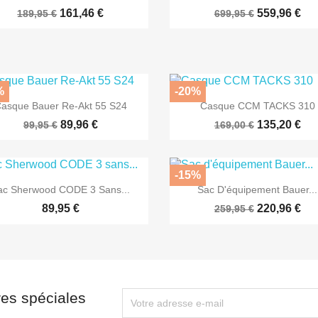
161,46 €
559,96 €
189,95 €
699,95 €
%
-20%


Aperçu rapide
Aperçu rapide
asque Bauer Re-Akt 55 S24
Casque CCM TACKS 310
89,96 €
135,20 €
99,95 €
169,00 €
-15%


Aperçu rapide
Aperçu rapide
ac Sherwood CODE 3 Sans...
Sac D'équipement Bauer...
89,95 €
220,96 €
259,95 €
res spéciales