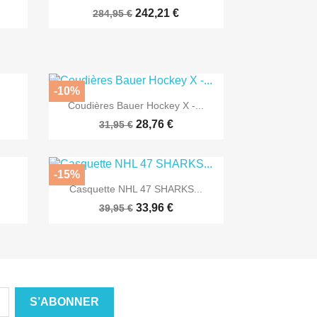
242,21 €
284,95 €
-10%

Aperçu rapide
Coudières Bauer Hockey X -...
28,76 €
31,95 €
-15%

Aperçu rapide
Casquette NHL 47 SHARKS...
33,96 €
39,95 €