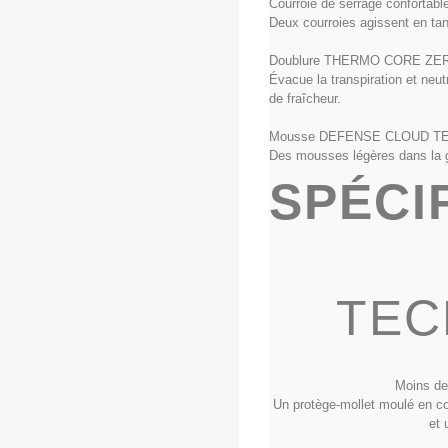
Courroie de serrage confortabl
Deux courroies agissent en tan
Doublure THERMO CORE ZE
Évacue la transpiration et neu
de fraîcheur.
Mousse DEFENSE CLOUD T
Des mousses légères dans la ge
SPÉCI
TEC
Moins de
Un protège-mollet moulé en c
et 