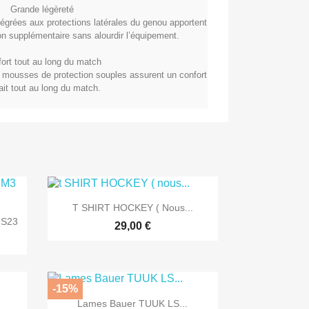
Grande légèreté
égrées aux protections latérales du genou apportent
n supplémentaire sans alourdir l’équipement.
ort tout au long du match
 mousses de protection souples assurent un confort
ait tout au long du match.

Aperçu rapide
T SHIRT HOCKEY ( Nous...
 S23
29,00 €
-15%

Aperçu rapide
Lames Bauer TUUK LS...