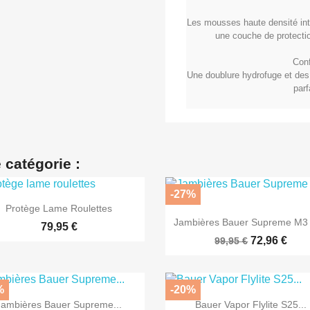
Les mousses haute densité int
une couche de protectio
Conf
Une doublure hydrofuge et des
parf
 catégorie :
-27%

Aperçu rapide
Protège Lame Roulettes

Aperçu rapide
Jambières Bauer Supreme M3
79,95 €
72,96 €
99,95 €
%
-20%


Aperçu rapide
Aperçu rapide
Jambières Bauer Supreme...
Bauer Vapor Flylite S25...