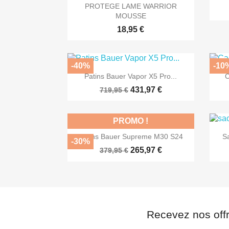

Aperçu rapide
PROTEGE LAME WARRIOR
MOUSSE
18,95 €
-40%
-10

Aperçu rapide
Patins Bauer Vapor X5 Pro...
C
431,97 €
719,95 €
PROMO !

Aperçu rapide
Patins Bauer Supreme M30 S24
S
-30%
265,97 €
379,95 €
Recevez nos off