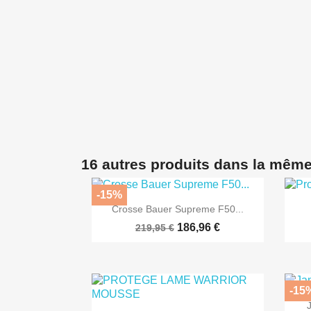
16 autres produits dans la même
-15%

Aperçu rapide
Crosse Bauer Supreme F50...
186,96 €
219,95 €
-15