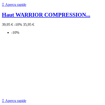
Informations
Roller Diffusion
14 Rue Paul Langevin
04 76 22 42 33
38130 Échirolles
France
Appelez-nous :
06 07 62 70 46
Ajouter à ma liste d'envies
×
add_circle_outline
Créer une nouvelle liste
((title))
×
((label))
((cancelText))
((createText))
Connexion