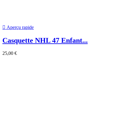
Meilleures ventes
Notre société
Notre société


Livraison et Retour
Mentions légales
CGV
Paiement sécurisé
Contactez-nous
Plan du site
Magasins
Votre compte
Votre compte


Informations personnelles
Retours produit
Commandes
Avoirs
Adresses
Bons de réduction
Informations
keyboard_arrow_down
keyboard_arrow_up