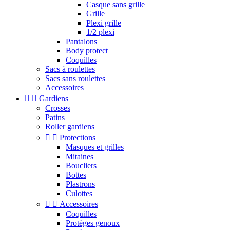
Casque sans grille
Grille
Plexi grille
1/2 plexi
Pantalons
Body protect
Coquilles
Sacs à roulettes
Sacs sans roulettes
Accessoires


Gardiens
Crosses
Patins
Roller gardiens


Protections
Masques et grilles
Mitaines
Boucliers
Bottes
Plastrons
Culottes


Accessoires
Coquilles
Protèges genoux