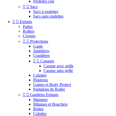
Protèges cou


Sacs
Sacs à roulettes
Sacs sans roulettes


Enfants
Patins
Rollers
Crosses


Protections
Gants
Jambières
Coudières


Casques
Casque avec grille
Casque sans grille
Culottes
Plastrons
Gaines et Body Protect
Pantalons de Roller


Gardiens Enfants
Masques
Mitaines et Boucliers
Bottes
Culottes