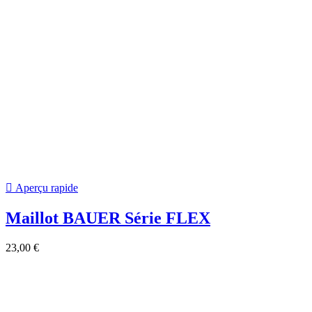

Aperçu rapide
Haut WARRIOR COMPRESSION...
39,95 €
-10%
35,95 €
-10%