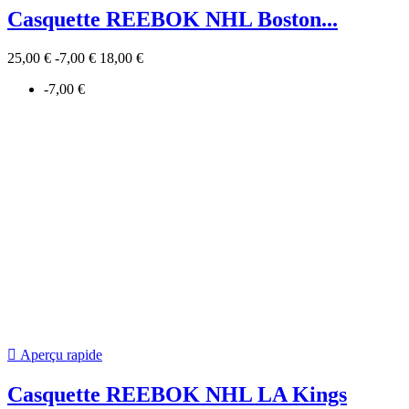
Maillot BAUER Série FLEX
23,00 €

Aperçu rapide
t SHIRT HOCKEY ( nous...
29,00 €