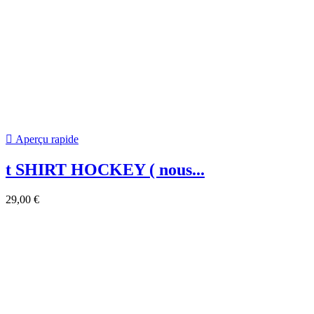

Aperçu rapide
Bonnet NHL Enfant LAS VEGAS...
25,00 €
Supportez votre équipe favorite
Recevez nos offres spéciales
Vous pouvez vous désinscrire à tout moment. Vous trouverez pour