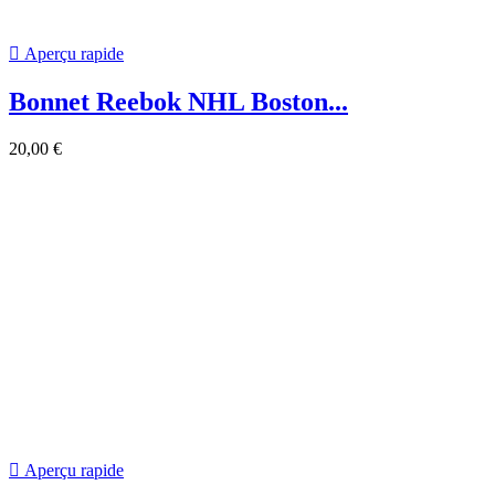
BONNET BAUER NEW ERA A
POMPOM
26,95 €
-15%
22,91 €
-15%

Aperçu rapide