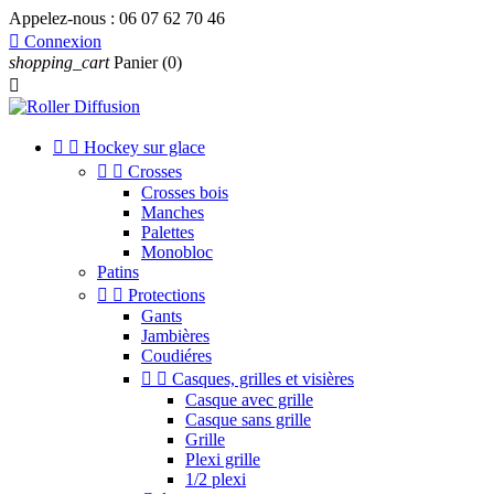
Appelez-nous :
06 07 62 70 46

Connexion
shopping_cart
Panier
(0)



Hockey sur glace


Crosses
Crosses bois
Manches
Palettes
Monobloc
Patins


Protections
Gants
Jambières
Coudiéres


Casques, grilles et visières
Casque avec grille
Casque sans grille
Grille
Plexi grille
1/2 plexi