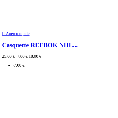
cela nos informations de contact dans les conditions d'utilisation du
site.

Vous pouvez vous désinscrire à tout moment. Vous trouverez
pour cela nos informations de contact dans les conditions
d'utilisation du site.
Facebook
Instagram
Guides des tailles
Guides des tailles


Choisir sa crosse
Choisir sa pointure et son fit
Choisir sa taille en gardien
Choisir sa protection
Produits
Produits


Promotions
Nouveaux produits