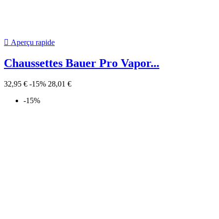
25,00 €
-7,00 €
18,00 €
-7,00 €

Aperçu rapide
Casquette REEBOK NHL LA Kings
25,00 €
-7,00 €
18,00 €
-7,00 €

Aperçu rapide
Maillot Owayo de match (...
39,00 €

Aperçu rapide