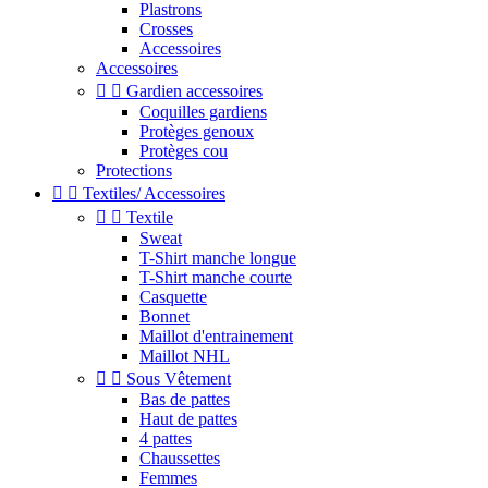
Plastrons
Crosses
Accessoires
Accessoires


Gardien accessoires
Coquilles gardiens
Protèges genoux
Protèges cou
Protections


Textiles/ Accessoires


Textile
Sweat
T-Shirt manche longue
T-Shirt manche courte
Casquette
Bonnet
Maillot d'entrainement
Maillot NHL


Sous Vêtement
Bas de pattes
Haut de pattes
4 pattes
Chaussettes
Femmes