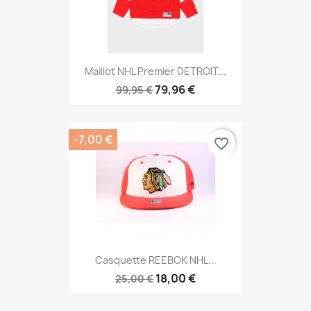
Maillot NHL Premier DETROIT...
79,96 €
99,95 €
-7,00 €
favorite_border
Casquette REEBOK NHL...
18,00 €
25,00 €