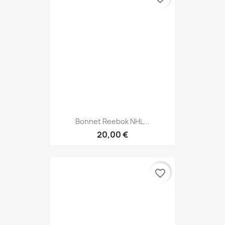
Bonnet Reebok NHL...
20,00 €
favorite_border