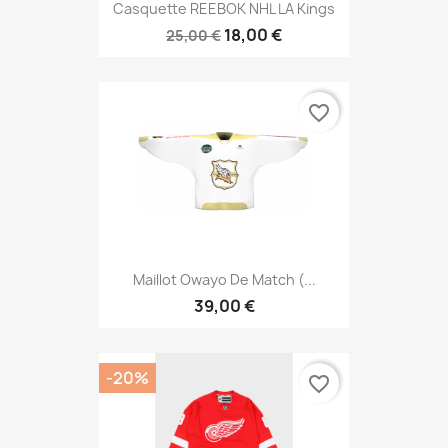
Casquette REEBOK NHL LA Kings
18,00 €
25,00 €
favorite_border
Maillot Owayo De Match (...
39,00 €
-20%
favorite_border