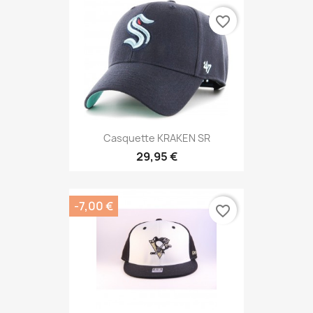
favorite_border
Casquette KRAKEN SR
29,95 €
-7,00 €
favorite_border