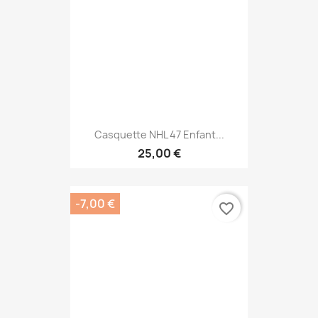
Casquette NHL 47 Enfant...
25,00 €
-7,00 €
favorite_border