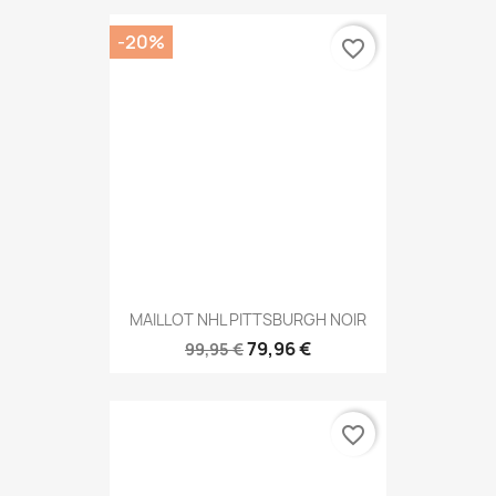
-20%
favorite_border
MAILLOT NHL PITTSBURGH NOIR
79,96 €
99,95 €
favorite_border