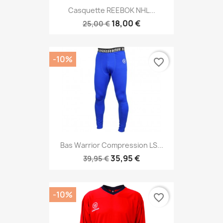
Casquette REEBOK NHL...
18,00 €
25,00 €
-10%
favorite_border
Bas Warrior Compression LS...
35,95 €
39,95 €
-10%
favorite_border