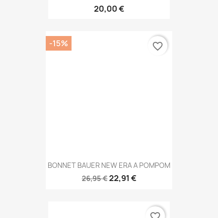
20,00 €
-15%
favorite_border
BONNET BAUER NEW ERA A POMPOM
22,91 €
26,95 €
favorite_border