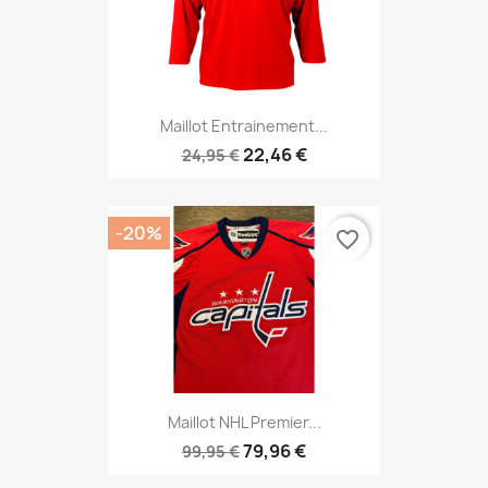
Maillot Entrainement...
22,46 €
24,95 €
-20%
favorite_border
Maillot NHL Premier...
79,96 €
99,95 €