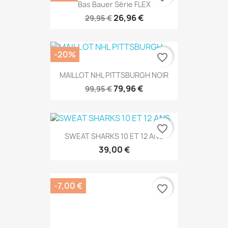
Bas Bauer Série FLEX
26,96 €
29,95 €
-20%
favorite_border
MAILLOT NHL PITTSBURGH NOIR
79,96 €
99,95 €
favorite_border
SWEAT SHARKS 10 ET 12 ANS
39,00 €
-7,00 €
favorite_border