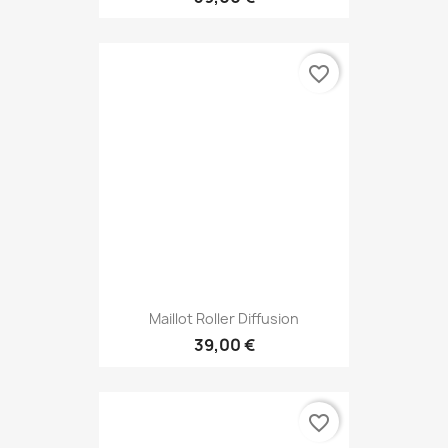
favorite_border
Maillot Roller Diffusion
39,00 €
favorite_border