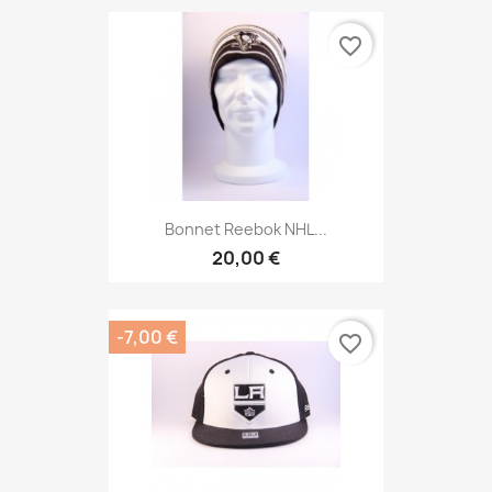
favorite_border
Bonnet Reebok NHL...
20,00 €
-7,00 €
favorite_border