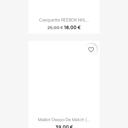
Casquette REEBOK NHL...
18,00 €
25,00 €
favorite_border
Maillot Owayo De Match (...
39,00 €