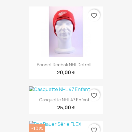
favorite_border
Bonnet Reebok NHL Detroit...
20,00 €
favorite_border
Casquette NHL 47 Enfant...
25,00 €
-10%
favorite_border