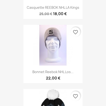
Casquette REEBOK NHL LA Kings
18,00 €
25,00 €
favorite_border
Bonnet Reebok NHL Los...
22,00 €
favorite_border